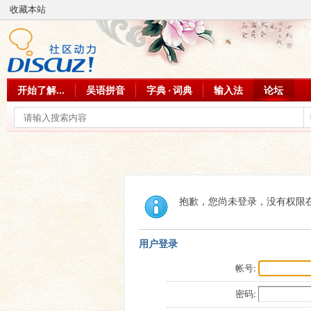
收藏本站
开始了解...
吴语拼音
字典 · 词典
输入法
论坛
抱歉，您尚未登录，没有权限
用户登录
帐号:
密码: