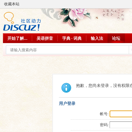
收藏本站
开始了解...
吴语拼音
字典 · 词典
输入法
论坛
抱歉，您尚未登录，没有权限
用户登录
帐号:
密码: