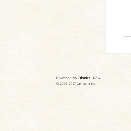
Powered by
Discuz!
X3.4
© 2001-2017
Comsenz Inc.