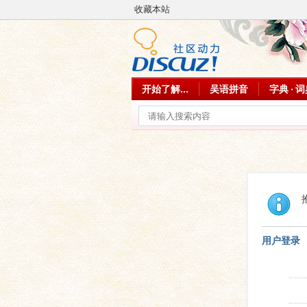
收藏本站
开始了解...
吴语拼音
字典 · 
用户登录