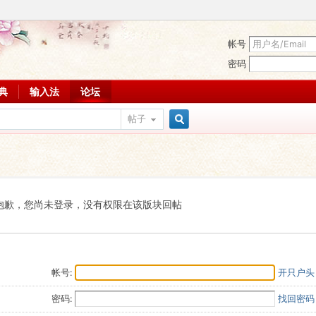
帐号
密码
词典
输入法
论坛
帖子
搜
索
抱歉，您尚未登录，没有权限在该版块回帖
帐号:
开只户头
密码:
找回密码