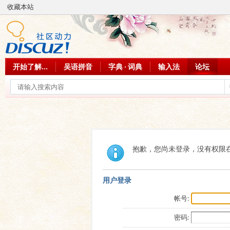
收藏本站
开始了解...
吴语拼音
字典 · 词典
输入法
论坛
抱歉，您尚未登录，没有权限
用户登录
帐号:
密码: