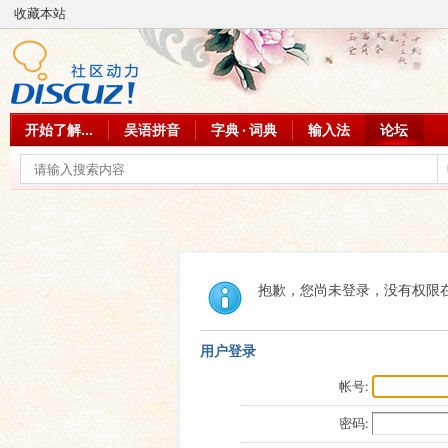
收藏本站
开始了解...
吴语拼音
字典 · 词典
输入法
论坛
抱歉，您尚未登录，没有权限
用户登录
帐号:
密码: