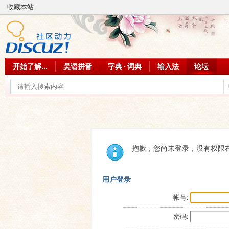
收藏本站
开始了解...
吴语拼音
字典 · 词典
输入法
论坛
抱歉，您尚未登录，没有权限
用户登录
帐号:
密码: