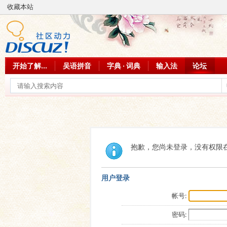
收藏本站
开始了解...
吴语拼音
字典 · 词典
输入法
论坛
抱歉，您尚未登录，没有权限
用户登录
帐号:
密码: