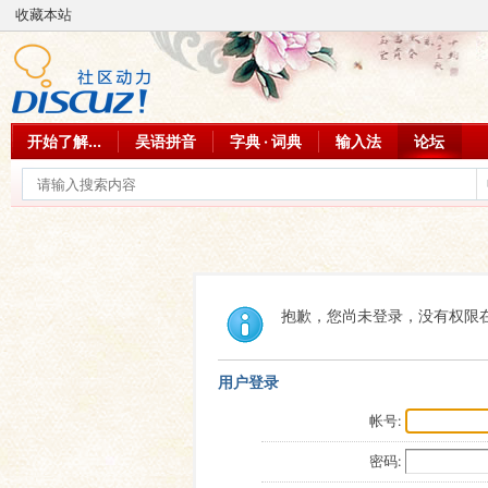
收藏本站
开始了解...
吴语拼音
字典 · 词典
输入法
论坛
抱歉，您尚未登录，没有权限
用户登录
帐号:
密码: