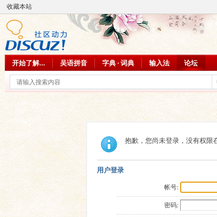
收藏本站
开始了解...
吴语拼音
字典 · 词典
输入法
论坛
抱歉，您尚未登录，没有权限
用户登录
帐号:
密码: