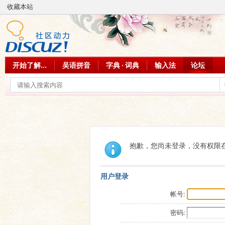
收藏本站
开始了解...
吴语拼音
字典 · 词典
输入法
论坛
抱歉，您尚未登录，没有权限
用户登录
帐号:
密码: