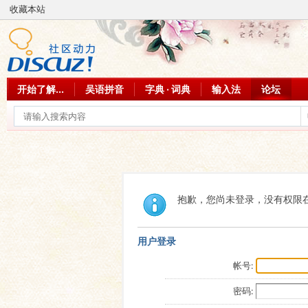
收藏本站
开始了解...
吴语拼音
字典 · 词典
输入法
论坛
抱歉，您尚未登录，没有权限
用户登录
帐号:
密码: