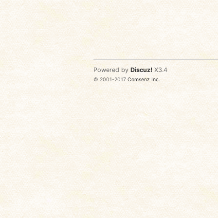
Powered by
Discuz!
X3.4
© 2001-2017
Comsenz Inc.