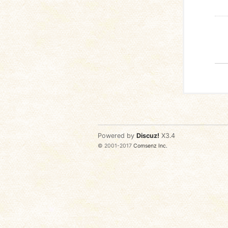
Powered by
Discuz!
X3.4
© 2001-2017
Comsenz Inc.