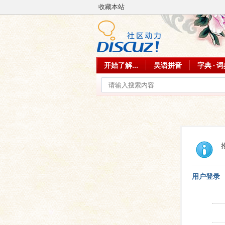
收藏本站
开始了解...
吴语拼音
字典 · 
用户登录