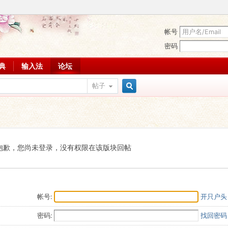
帐号
密码
词典
输入法
论坛
帖子
搜
索
抱歉，您尚未登录，没有权限在该版块回帖
帐号:
开只户头
密码:
找回密码