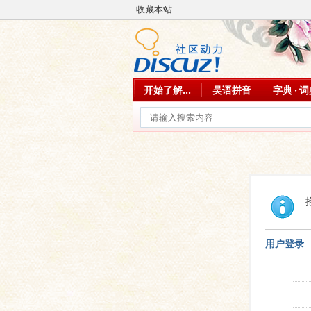
收藏本站
开始了解...
吴语拼音
字典 · 
用户登录