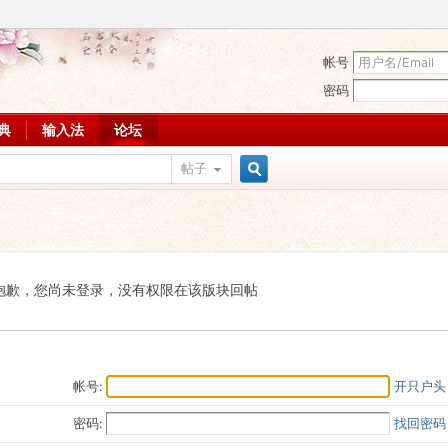
帐号
密码
词典
输入法
论坛
帖子
搜
索
抱歉，您尚未登录，没有权限在该版块回帖
帐号:
开只户头
密码:
找回密码