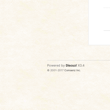
Powered by
Discuz!
X3.4
© 2001-2017
Comsenz Inc.