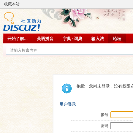
收藏本站
开始了解...
吴语拼音
字典 · 词典
输入法
论坛
抱歉，您尚未登录，没有权限
用户登录
帐号:
密码: