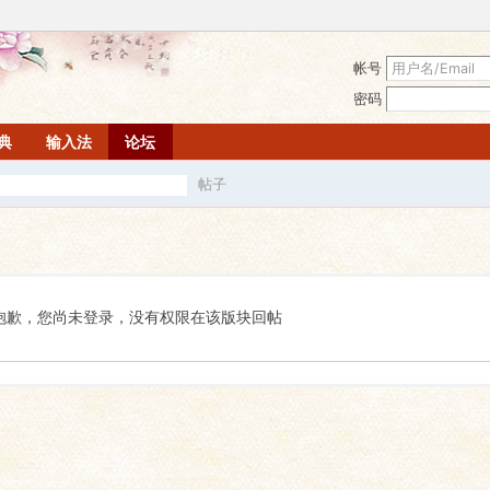
帐号
密码
词典
输入法
论坛
帖子
搜
索
抱歉，您尚未登录，没有权限在该版块回帖