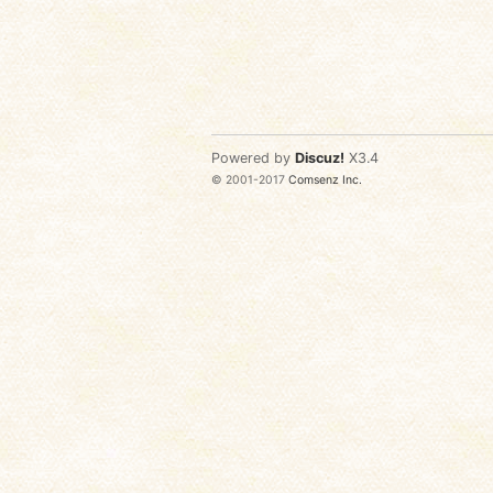
Powered by
Discuz!
X3.4
© 2001-2017
Comsenz Inc.