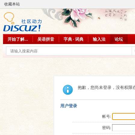
收藏本站
开始了解...
吴语拼音
字典 · 词典
输入法
论坛
抱歉，您尚未登录，没有权限
用户登录
帐号:
密码: