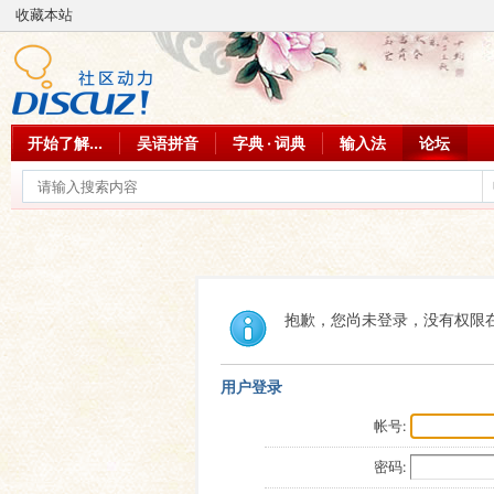
收藏本站
开始了解...
吴语拼音
字典 · 词典
输入法
论坛
抱歉，您尚未登录，没有权限
用户登录
帐号:
密码: