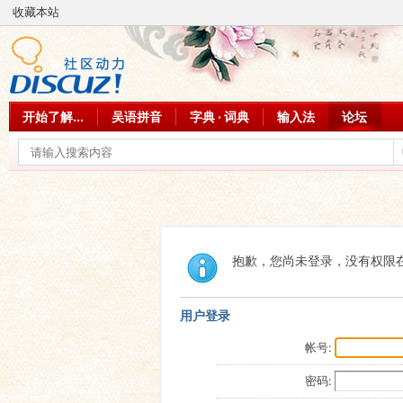
收藏本站
开始了解...
吴语拼音
字典 · 词典
输入法
论坛
抱歉，您尚未登录，没有权限
用户登录
帐号:
密码: