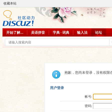
收藏本站
开始了解...
吴语拼音
字典 · 词典
输入法
论坛
抱歉，您尚未登录，没有权限
用户登录
帐号:
密码: