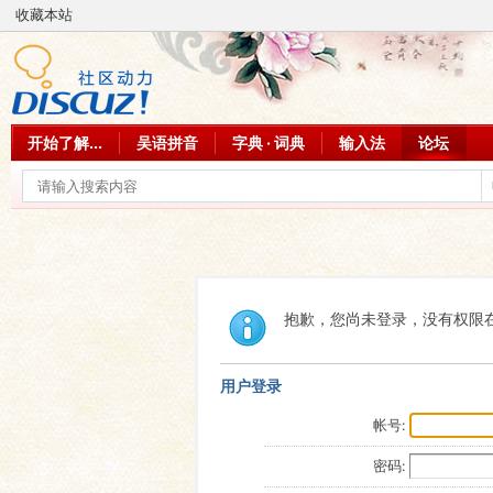
收藏本站
开始了解...
吴语拼音
字典 · 词典
输入法
论坛
抱歉，您尚未登录，没有权限
用户登录
帐号:
密码: