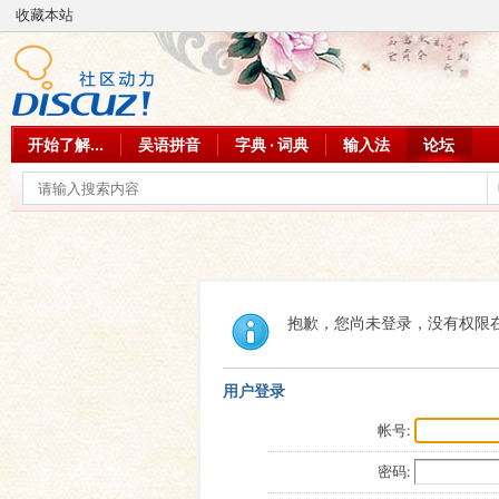
收藏本站
开始了解...
吴语拼音
字典 · 词典
输入法
论坛
抱歉，您尚未登录，没有权限
用户登录
帐号:
密码: