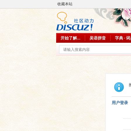
收藏本站
开始了解...
吴语拼音
字典 · 
用户登录