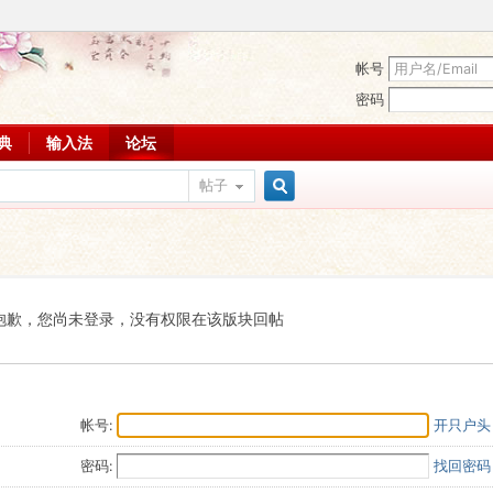
帐号
密码
词典
输入法
论坛
帖子
搜
索
抱歉，您尚未登录，没有权限在该版块回帖
帐号:
开只户头
密码:
找回密码