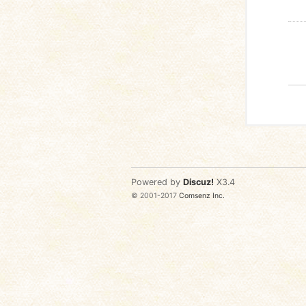
Powered by
Discuz!
X3.4
© 2001-2017
Comsenz Inc.