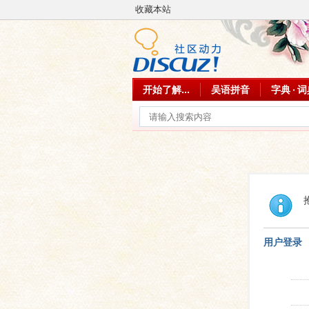
收藏本站
开始了解...
吴语拼音
字典 · 
用户登录