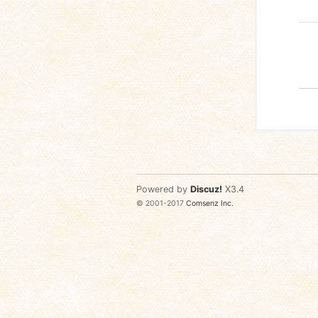
Powered by
Discuz!
X3.4
© 2001-2017
Comsenz Inc.