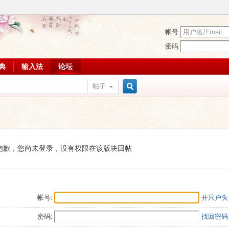
帐号
密码
词典
输入法
论坛
帖子
搜
索
抱歉，您尚未登录，没有权限在该版块回帖
帐号:
开只户头
密码:
找回密码