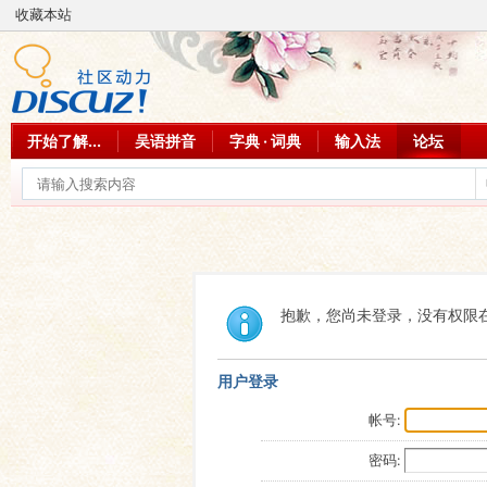
收藏本站
开始了解...
吴语拼音
字典 · 词典
输入法
论坛
抱歉，您尚未登录，没有权限
用户登录
帐号:
密码: