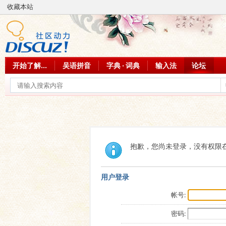
收藏本站
开始了解...
吴语拼音
字典 · 词典
输入法
论坛
抱歉，您尚未登录，没有权限
用户登录
帐号:
密码: