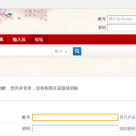
帐号
密码
词典
输入法
论坛
帖子
搜
索
抱歉，您尚未登录，没有权限在该版块回帖
帐号:
开只户头
密码:
找回密码