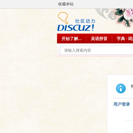
收藏本站
开始了解...
吴语拼音
字典 · 
用户登录