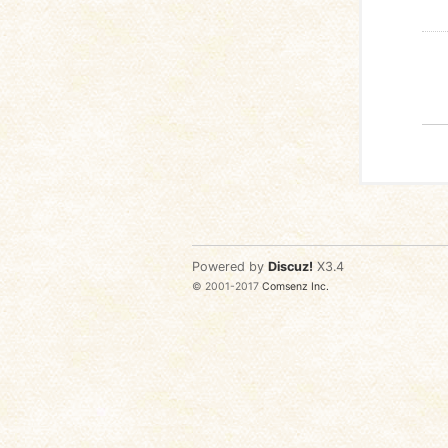
Powered by
Discuz!
X3.4
© 2001-2017
Comsenz Inc.