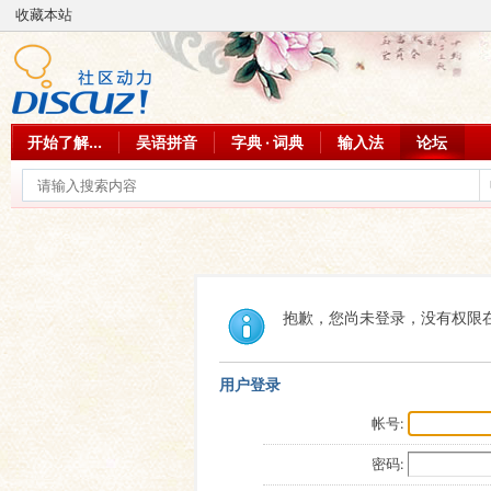
收藏本站
开始了解...
吴语拼音
字典 · 词典
输入法
论坛
抱歉，您尚未登录，没有权限
用户登录
帐号:
密码: