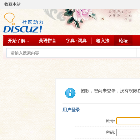
收藏本站
开始了解...
吴语拼音
字典 · 词典
输入法
论坛
抱歉，您尚未登录，没有权限
用户登录
帐号:
密码: