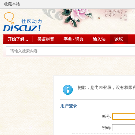
收藏本站
开始了解...
吴语拼音
字典 · 词典
输入法
论坛
抱歉，您尚未登录，没有权限
用户登录
帐号:
密码: