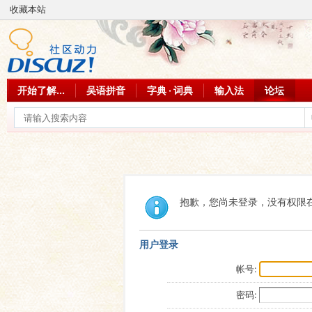
收藏本站
开始了解...
吴语拼音
字典 · 词典
输入法
论坛
抱歉，您尚未登录，没有权限
用户登录
帐号:
密码: