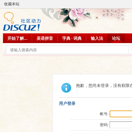
收藏本站
开始了解...
吴语拼音
字典 · 词典
输入法
论坛
抱歉，您尚未登录，没有权限
用户登录
帐号:
密码: