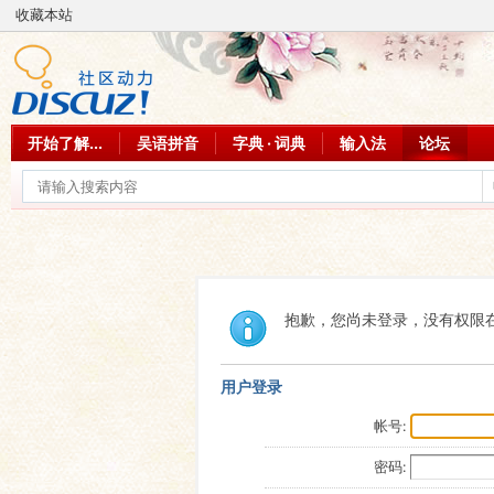
收藏本站
开始了解...
吴语拼音
字典 · 词典
输入法
论坛
抱歉，您尚未登录，没有权限
用户登录
帐号:
密码: