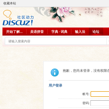
收藏本站
开始了解...
吴语拼音
字典 · 词典
输入法
论坛
抱歉，您尚未登录，没有权限
用户登录
帐号:
密码: