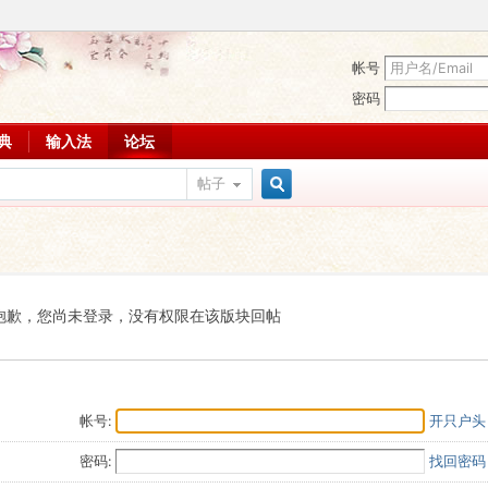
帐号
密码
词典
输入法
论坛
帖子
搜
索
抱歉，您尚未登录，没有权限在该版块回帖
帐号:
开只户头
密码:
找回密码