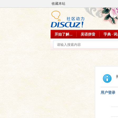
收藏本站
开始了解...
吴语拼音
字典 · 
用户登录