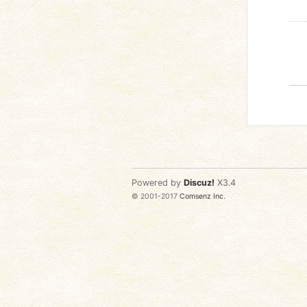
Powered by
Discuz!
X3.4
© 2001-2017
Comsenz Inc.