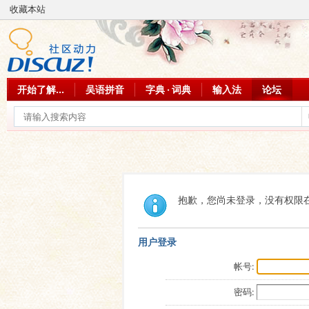
收藏本站
开始了解...
吴语拼音
字典 · 词典
输入法
论坛
抱歉，您尚未登录，没有权限
用户登录
帐号:
密码: