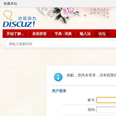
收藏本站
开始了解...
吴语拼音
字典 · 词典
输入法
论坛
抱歉，您尚未登录，没有权限
用户登录
帐号:
密码: