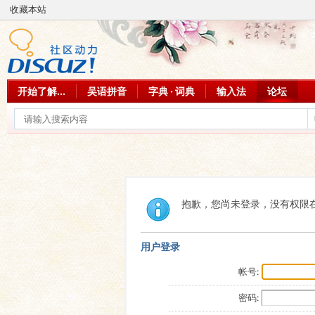
收藏本站
开始了解...
吴语拼音
字典 · 词典
输入法
论坛
抱歉，您尚未登录，没有权限
用户登录
帐号:
密码: