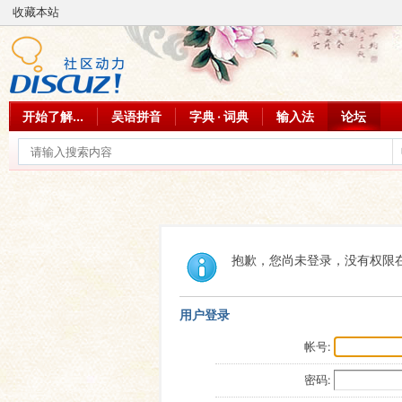
收藏本站
开始了解...
吴语拼音
字典 · 词典
输入法
论坛
抱歉，您尚未登录，没有权限
用户登录
帐号:
密码: