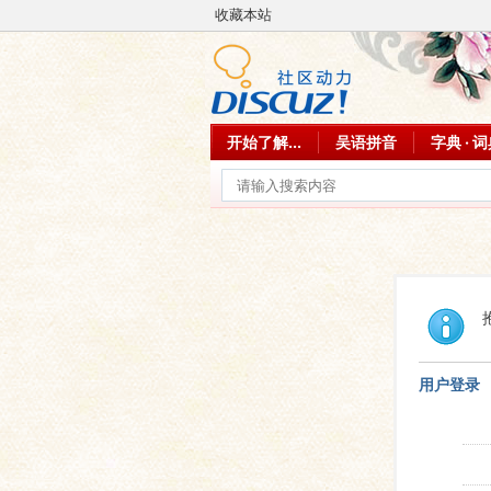
收藏本站
开始了解...
吴语拼音
字典 · 
用户登录