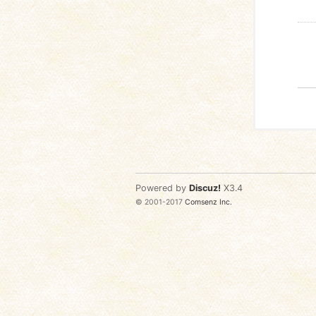
Powered by
Discuz!
X3.4
© 2001-2017
Comsenz Inc.