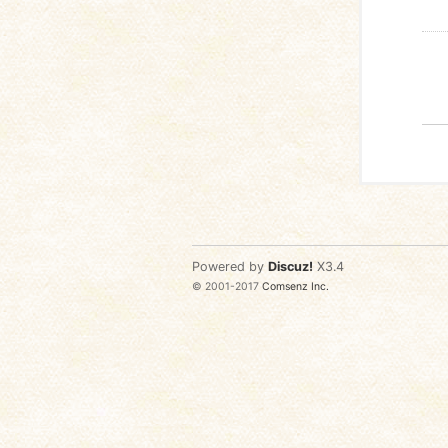
Powered by
Discuz!
X3.4
© 2001-2017
Comsenz Inc.