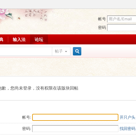
帐号
密码
词典
输入法
论坛
帖子
搜
索
抱歉，您尚未登录，没有权限在该版块回帖
帐号:
开只户头
密码:
找回密码