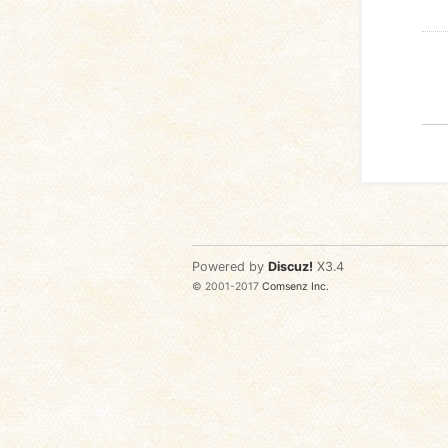
Powered by
Discuz!
X3.4
© 2001-2017
Comsenz Inc.