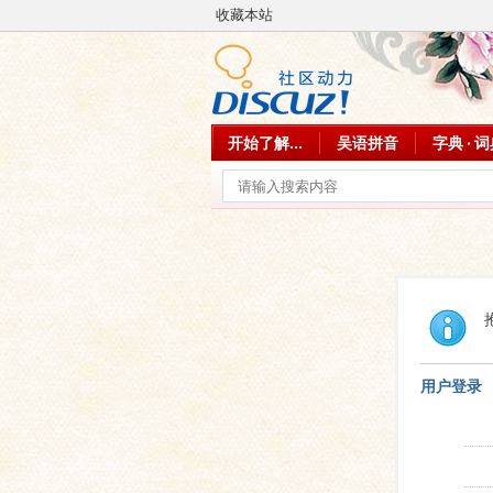
收藏本站
开始了解...
吴语拼音
字典 · 
用户登录