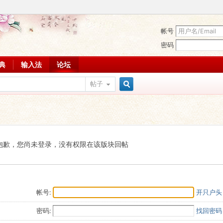
帐号
密码
词典
输入法
论坛
帖子
搜
索
抱歉，您尚未登录，没有权限在该版块回帖
帐号:
开只户头
密码:
找回密码