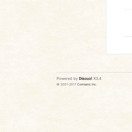
Powered by
Discuz!
X3.4
© 2001-2017
Comsenz Inc.