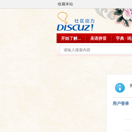
收藏本站
开始了解...
吴语拼音
字典 · 
用户登录