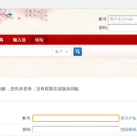
帐号
密码
词典
输入法
论坛
帖子
搜
索
抱歉，您尚未登录，没有权限在该版块回帖
帐号:
开只户头
密码:
找回密码