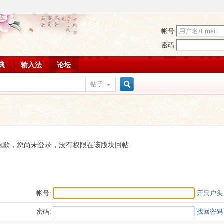
帐号
密码
词典
输入法
论坛
帖子
搜
索
抱歉，您尚未登录，没有权限在该版块回帖
帐号:
开只户头
密码:
找回密码