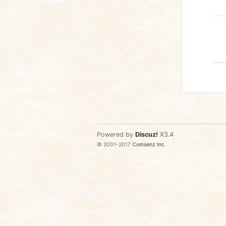
Powered by
Discuz!
X3.4
© 2001-2017
Comsenz Inc.