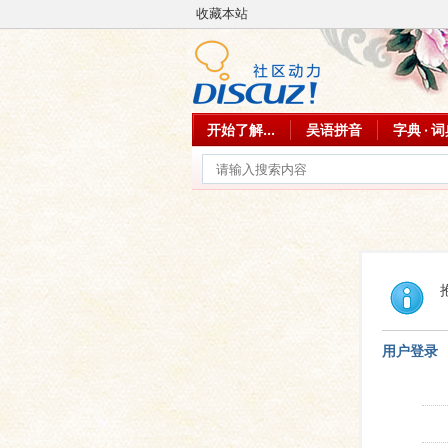
收藏本站
开始了解...
吴语拼音
字典 · 
用户登录