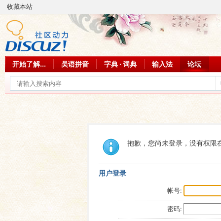
收藏本站
开始了解...
吴语拼音
字典 · 词典
输入法
论坛
抱歉，您尚未登录，没有权限
用户登录
帐号:
密码: