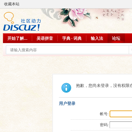
收藏本站
开始了解...
吴语拼音
字典 · 词典
输入法
论坛
抱歉，您尚未登录，没有权限
用户登录
帐号:
密码: