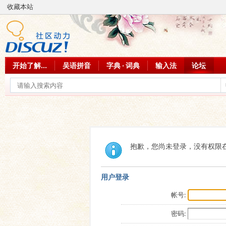
收藏本站
开始了解...
吴语拼音
字典 · 词典
输入法
论坛
抱歉，您尚未登录，没有权限
用户登录
帐号:
密码: