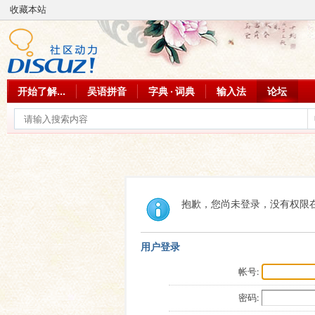
收藏本站
开始了解...
吴语拼音
字典 · 词典
输入法
论坛
抱歉，您尚未登录，没有权限
用户登录
帐号:
密码: