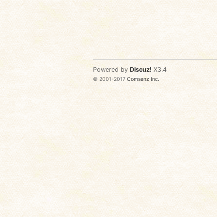
Powered by
Discuz!
X3.4
© 2001-2017
Comsenz Inc.