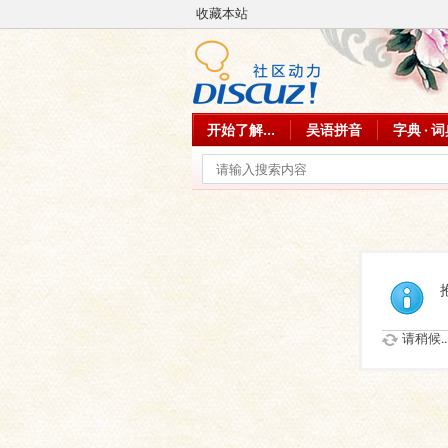
收藏本站
开始了解...
吴语拼音
字典 · 
请稍候..