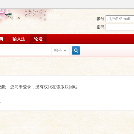
帐号
密码
词典
输入法
论坛
帖子
搜
索
抱歉，您尚未登录，没有权限在该版块回帖
.