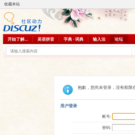
收藏本站
开始了解...
吴语拼音
字典 · 词典
输入法
论坛
抱歉，您尚未登录，没有权限
用户登录
帐号:
密码: